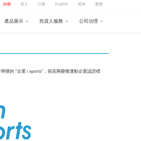
詢價
登入
註冊
English
简体
繁體
|
|
|
|
|
產品展示
投資人服務
公司治理
"企業 i sports"，很高興榮獲運動企業認證標