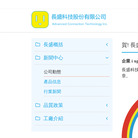
長盛概括
賀! 
新聞中心
企業 i 
長盛科技
公司動態
章。
產品信息
行業新聞
品質政策
工廠介紹